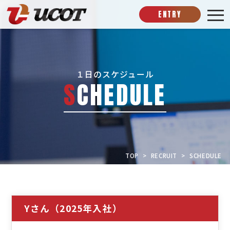
ENTRY
１日のスケジュール
S
C
H
E
D
U
L
E
TOP
RECRUIT
SCHEDULE
Yさん（2025年入社）