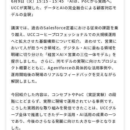
6月9日（火）15:15 - 15:45 「AIは、PoCから実践へ。
UCCが実現した、データとAIの完全融合による顧客対応モ
デルの全貌」
講演では、過去のSalesforce定着における従来の課題を乗
り越え、UCCコーヒープロフェッショナルでの大規模運用
へと拡大させた基盤構築について紹介。 あわせて、営業に
おいて人が担うべき領域と、デジタル・AIに委ねる領域を
明確に切り分けた「経営×AI×営業の三位一体モデル」を
提示しました。 さらに、同モデルの実現に向けたプロジェ
クト概要とともに、Agentforceの具体的な活用事例や、
運用開始後の現場のリアルなフィードバックを交えながら
解説しました。
今回紹介した内容は、コンセプトやPoC（実証実験）の段
階にとどまらず、実際に現場で運用されている事例です。
こうした実践的な取り組みを発信できたことは、UCCグル
ープ全体で推進してきたデータ活用・AI活用の成果の一つ
であり、今後のさらなる発展に向けた大きな一歩となりま
した。