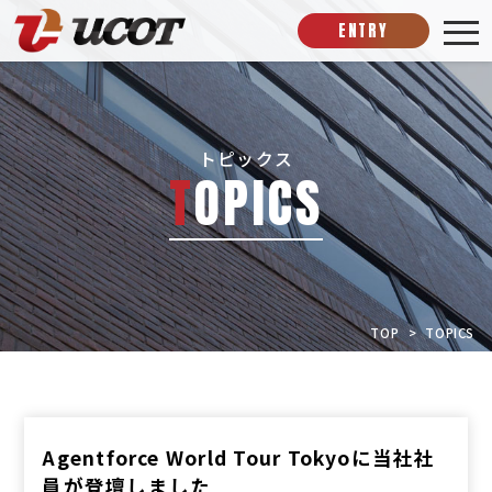
ENTRY
トピックス
T
O
P
I
C
S
TOP
TOPICS
Agentforce World Tour Tokyoに当社社
員が登壇しました